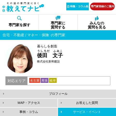
特集・コラム他
専門家登録のご案内
専門家に
みんなの
専門家を探す
質問する
質問を見る
住宅・不動産
マネー・保険
の専門家
暮らしを創造
うしろだ ふみこ
後田 文子
株式会社新和建設
対応エリア
名古屋
尾張
岐阜
プロフィール
MAP・アクセス
お答えした質問
事例・コラム
サービス・イベント