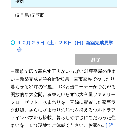
場所
岐阜県 岐阜市
１０月２５日（土）２６日（日）新築完成見学
会
終了
～家族で広々暮らす工夫がいっぱい31坪平屋の住ま
い～新築完成見学会in愛知県一宮市家族でゆったり
暮らせる31坪の平屋。LDKと畳コーナーがつながる
開放的な大空間。衣替えいらずの大容量ファミリー
クローゼット、水まわりを一直線に配置した家事ラ
ク動線、さらに水まわりの汚れを抑えるウルトラフ
ァインバブルも搭載。暮らしやすさにこだわった住
まいを、ぜひ現地でご体感ください。お家の...
[ 続