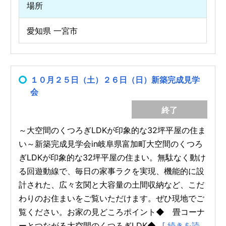
場所
愛知県 一宮市
１０月２５日（土）２６日（日）新築完成見学
会
終了
～大空間のくつろぎLDKが印象的な32坪平屋の住ま
い～新築完成見学会in岐阜県富加町大空間のくつろ
ぎLDKが印象的な32坪平屋の住まい。無駄なく動け
る回遊動線で、毎日の家事ラクを実現、機能的に設
計された、広々玄関と大容量の土間収納など、こだ
わりのお住まいをご覧いただけます。ぜひ現地でご
覧ください。お家の見どころポイント◆ 畳コーナ
ーとつながる大空間のくつろぎLDK◆...
[ 続きを読